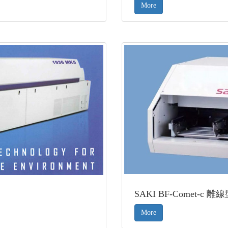
More
SAKI BF-Comet-c 
More